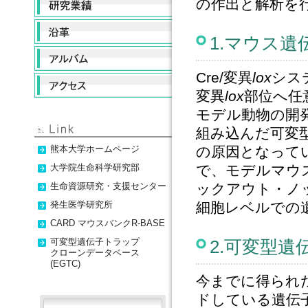
の作出と解析を
1.マウス
Cre/変異
lox
シス
変異
lox
部位へ任
モデル動物の開
組み込んだ可変
熊本大学ホームページ
の原因となって
大学院生命科学研究部
で、モデルマウス
生命資源研究・支援センター
ックアウト・ノ
発生医学研究所
細胞レベルでの
CARD マウスバンクR-BASE
可変型遺伝子トラップ
2.可変型
クローンデータベース
(EGTC)
今までに得られ
ドしている遺伝