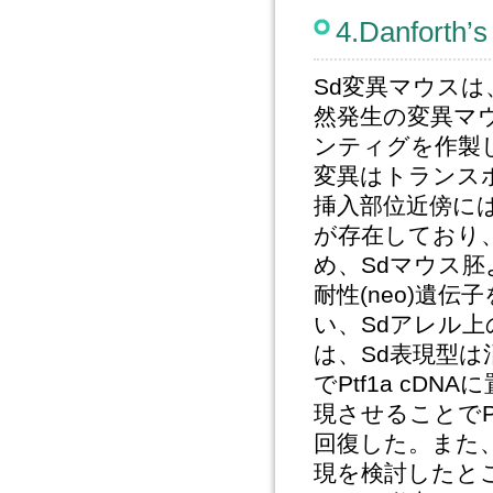
4.Danforth
Sd変異マウス
然発生の変異マ
ンティグを作製
変異はトランスポ
挿入部位近傍には
が存在しており
め、Sdマウス胚
耐性(neo)遺伝子
い、Sdアレル上
は、Sd表現型は
でPtf1a cDN
現させることでP
回復した。また、こ
現を検討したと