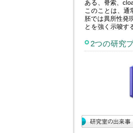
ある、脊索、cl
このことは、通常
胚では異所性発
とを強く示唆す
2つの研究