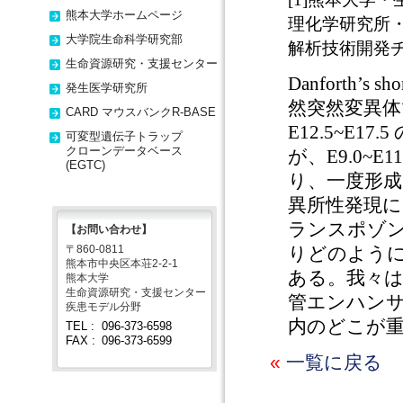
熊本大学ホームページ
理化学研究所
大学院生命科学研究部
解析技術開発
生命資源研究・支援センター
Danforth’
発生医学研究所
然突然変異体
CARD マウスバンクR-BASE
E12.5~E1
可変型遺伝子トラップ
クローンデータベース
が、E9.0~
(EGTC)
り、一度形成
異所性発現には
ランスポゾン(
【お問い合わせ】
〒860-0811
りどのように
熊本市中央区本荘2-2-1
ある。我々は、
熊本大学
生命資源研究・支援センター
管エンハンサ
疾患モデル分野
内のどこが
TEL :
096-373-6598
FAX :
096-373-6599
«
一覧に戻る