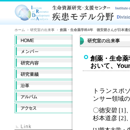
ホーム
研究室の出来事
創薬・生命薬学科4年 徳安碧さんが日本遺伝学会第
研究室の出来事
創薬・生命薬
おいて、Youn
トランスポゾ
ンサー領域
〇徳安碧 [1]
杉本道彦 [2]
[1]熊本大学